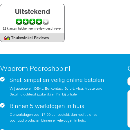
Uitstekend
82 klanten hebben een review geschreven
Thuiswinkel Reviews
Waarom Pedroshop.nl
Snel, simpel en veilig online betalen
Wij accepteren iDEAL, Bancontact, Sofort, Visa, Mastercard,
Betaling achteraf (zakelijk) en Pin bij afhalen.
Binnen 5 werkdagen in huis
Op werkdagen voor 17.00 uur besteld, dan heeft u onze
voorraad producten binnen enkele dagen in huis.