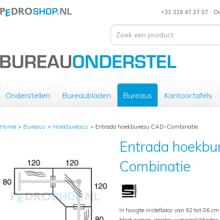
+31 318 47 27 07
Ov
Onderstellen
Bureaubladen
Bureaus
Kantoortafels
Home
>
Bureaus
>
Hoekbureaus
>
Entrada hoekbureau CAD-Combinatie
Entrada hoekb
Combinatie
In hoogte instelbaar van 62 tot 86 cm
bladvormen, aanbouwmogelijkheden en