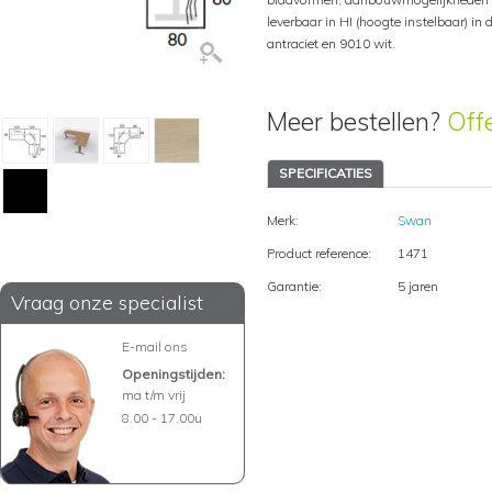
leverbaar in HI (hoogte instelbaar) i
antraciet en 9010 wit.
Meer bestellen?
Off
SPECIFICATIES
Merk:
Swan
Product reference:
1471
Garantie:
5 jaren
Vraag onze specialist
E-mail ons
Openingstijden:
ma t/m vrij
8.00 - 17.00u