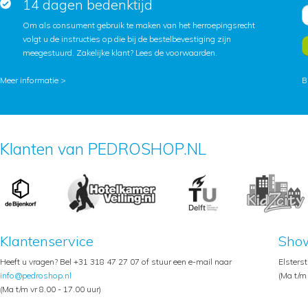
14 dagen bedenktijd
Om als consument gebruik te maken van het herroepingsrecht
volgt u de instructies op die bij de bestelbevestiging zijn
meegestuurd. Zakelijke klant?
Lees de voorwaarden
.
Meer informatie >
B
Klanten van PEDROSHOP.NL
Klantenservice
Sho
Heeft u vragen? Bel +31 318 47 27 07 of stuur een e-mail naar
Elsters
info@pedroshop.nl
(Ma t/m 
(Ma t/m vr 8.00 - 17.00 uur)