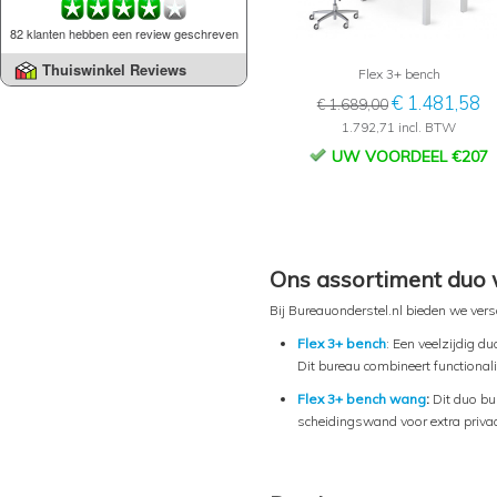
82 klanten hebben een review geschreven
Thuiswinkel Reviews
Flex 3+ bench
€ 1.481,58
€ 1.689,00
1.792,71 incl. BTW
UW VOORDEEL €207
Ons assortiment duo
Bij Bureauonderstel.nl bieden we vers
Flex 3+ bench
: Een veelzijdig d
Dit bureau combineert functionali
Flex 3+ bench wang
:
Dit duo bur
scheidingswand voor extra privac