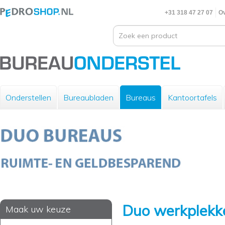
+31 318 47 27 07
Ov
Onderstellen
Bureaubladen
Bureaus
Kantoortafels
Duo werkplekk
Maak uw keuze