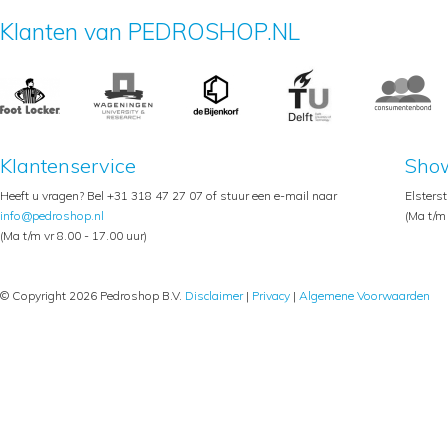
Klanten van PEDROSHOP.NL
Klantenservice
Sho
Heeft u vragen? Bel +31 318 47 27 07 of stuur een e-mail naar
Elsters
info@pedroshop.nl
(Ma t/m 
(Ma t/m vr 8.00 - 17.00 uur)
© Copyright 2026 Pedroshop B.V.
Disclaimer
|
Privacy
|
Algemene Voorwaarden