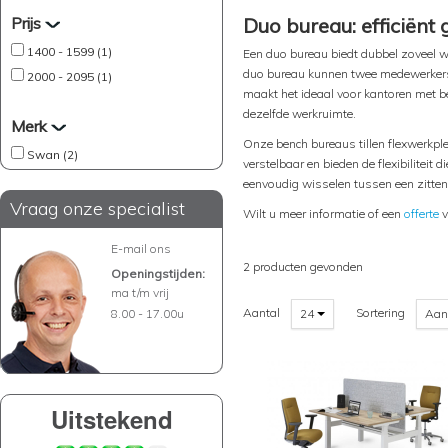
Prijs
Duo bureau: efficiënt
1400 - 1599 (1)
Een duo bureau biedt dubbel zoveel we
duo bureau kunnen twee medewerke
2000 - 2095 (1)
maakt het ideaal voor kantoren met b
dezelfde werkruimte.
Merk
Onze bench bureaus tillen flexwerkplek
Swan (2)
verstelbaar en bieden de flexibilitei
eenvoudig wisselen tussen een zitten
Vraag onze specialist
Wilt u meer informatie of een
offerte
v
E-mail ons
2 producten gevonden
Openingstijden:
ma t/m vrij
Aantal
Sortering
8.00 - 17.00u
24
Aan
Uitstekend