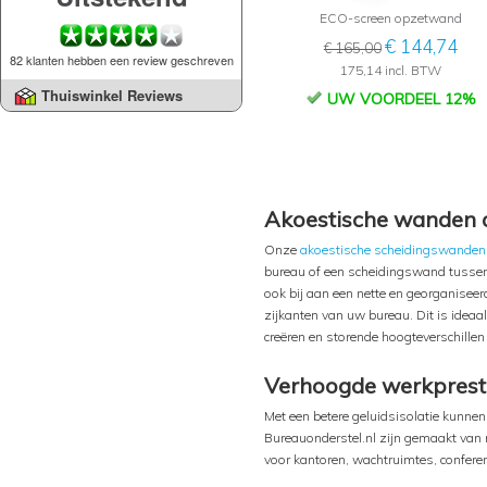
ECO-screen opzetwand
€ 144,74
€ 165,00
82 klanten hebben een review geschreven
175,14 incl. BTW
Thuiswinkel Reviews
UW VOORDEEL 12%
Akoestische wanden 
Onze
akoestische scheidingswanden
bureau of een scheidingswand tussen 
ook bij aan een nette en georganisee
zijkanten van uw bureau. Dit is idea
creëren en storende hoogteverschille
Verhoogde werkpresta
Met een betere geluidsisolatie kunnen
Bureauonderstel.nl zijn gemaakt van m
voor kantoren, wachtruimtes, confere