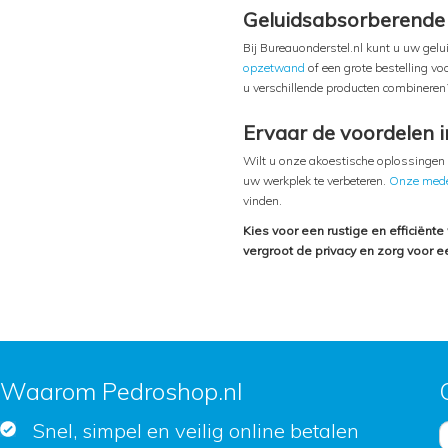
Geluidsabsorberende
Bij Bureauonderstel.nl kunt u uw gel
opzetwand
of een grote bestelling vo
u verschillende producten combineren
Ervaar de voordelen 
Wilt u onze akoestische oplossingen 
uw werkplek te verbeteren.
Onze med
vinden.
Kies voor een rustige en efficiënt
vergroot de privacy en zorg voor
Waarom Pedroshop.nl
Snel, simpel en veilig online betalen