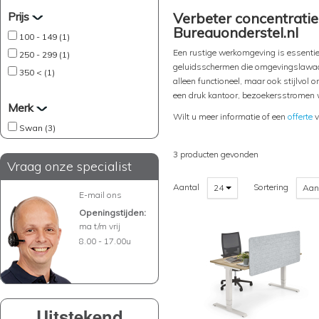
Prijs
Verbeter concentrati
Bureauonderstel.nl
100 - 149 (1)
Een rustige werkomgeving is essentiee
250 - 299 (1)
geluidsschermen die omgevingslawaai
350 < (1)
alleen functioneel, maar ook stijlvol
een druk kantoor, bezoekersstromen w
Merk
Wilt u meer informatie of een
offerte
v
Swan (3)
3 producten gevonden
Vraag onze specialist
Aantal
Sortering
24
Aan
E-mail ons
Openingstijden:
ma t/m vrij
8.00 - 17.00u
Uitstekend