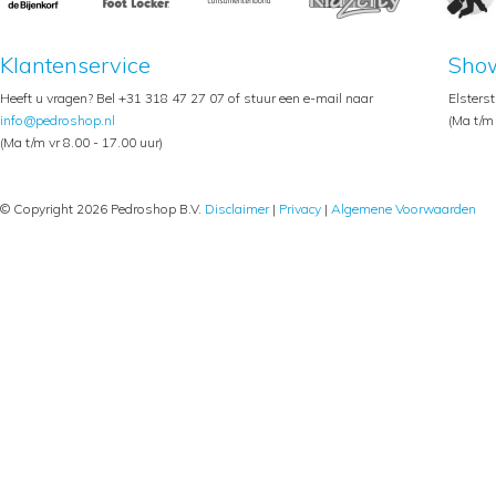
Klantenservice
Sho
Heeft u vragen? Bel +31 318 47 27 07 of stuur een e-mail naar
Elsters
info@pedroshop.nl
(Ma t/m 
(Ma t/m vr 8.00 - 17.00 uur)
© Copyright 2026 Pedroshop B.V.
Disclaimer
|
Privacy
|
Algemene Voorwaarden