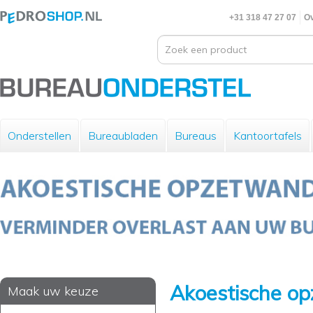
+31 318 47 27 07
Ov
Onderstellen
Bureaubladen
Bureaus
Kantoortafels
Akoestische o
Maak uw keuze