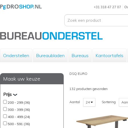
+31 318 47 27 07
Ov
Onderstellen
Bureaubladen
Bureaus
Kantoortafels
DSQ EURO
Maak uw keuze
132 producten gevonden
Prijs
Aantal
Sortering
24
Aan
200 - 299 (36)
300 - 399 (36)
400 - 499 (24)
500 - 591 (36)