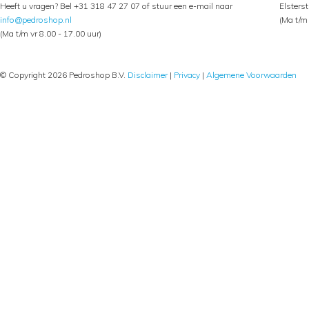
Heeft u vragen? Bel +31 318 47 27 07 of stuur een e-mail naar
Elsters
info@pedroshop.nl
(Ma t/m 
(Ma t/m vr 8.00 - 17.00 uur)
© Copyright 2026 Pedroshop B.V.
Disclaimer
|
Privacy
|
Algemene Voorwaarden