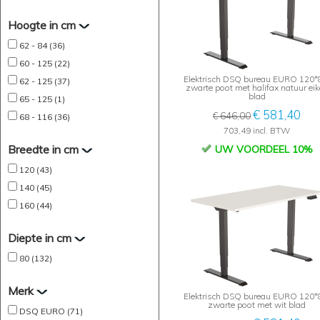
Hoogte in cm
62 - 84 (36)
60 - 125 (22)
Elektrisch DSQ bureau EURO 120*
62 - 125 (37)
zwarte poot met halifax natuur ei
blad
65 - 125 (1)
€ 581,40
€ 646,00
68 - 116 (36)
703,49 incl. BTW
Breedte in cm
UW VOORDEEL 10%
120 (43)
140 (45)
160 (44)
Diepte in cm
80 (132)
Merk
Elektrisch DSQ bureau EURO 120*
zwarte poot met wit blad
DSQ EURO (71)