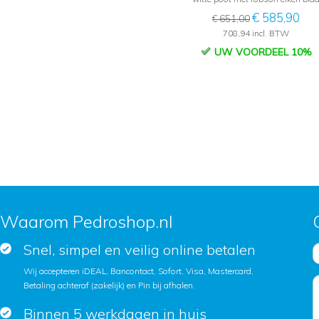
€ 585,90
€ 651,00
708,94 incl. BTW
UW VOORDEEL 10%
Waarom Pedroshop.nl
Snel, simpel en veilig online betalen
Wij accepteren iDEAL, Bancontact, Sofort, Visa, Mastercard,
Betaling achteraf (zakelijk) en Pin bij afhalen.
Binnen 5 werkdagen in huis