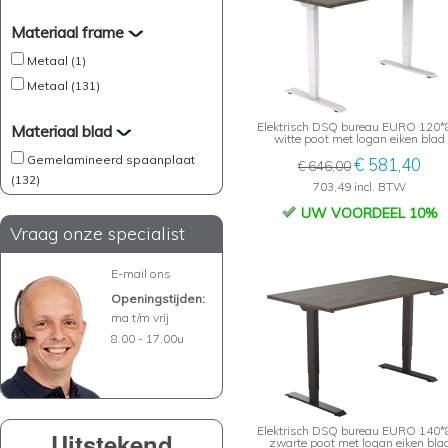
Materiaal frame
Metaal (1)
Metaal (131)
Elektrisch DSQ bureau EURO 120*
Materiaal blad
witte poot met logan eiken blad
Gemelamineerd spaanplaat
€ 581,40
€ 646,00
(132)
703,49 incl. BTW
UW VOORDEEL 10%
Vraag onze specialist
E-mail ons
Openingstijden:
ma t/m vrij
8.00 - 17.00u
Elektrisch DSQ bureau EURO 140*
Uitstekend
zwarte poot met logan eiken bla