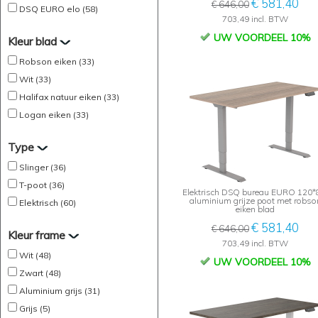
€ 581,40
€ 646,00
DSQ EURO elo (58)
703,49 incl. BTW
UW VOORDEEL 10%
Kleur blad
Robson eiken (33)
Wit (33)
Halifax natuur eiken (33)
Logan eiken (33)
Type
Slinger (36)
T-poot (36)
Elektrisch DSQ bureau EURO 120*
aluminium grijze poot met robso
Elektrisch (60)
eiken blad
€ 581,40
€ 646,00
Kleur frame
703,49 incl. BTW
Wit (48)
UW VOORDEEL 10%
Zwart (48)
Aluminium grijs (31)
Grijs (5)